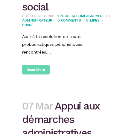
social
POSTED AT 15:09H
IN
PROG-ACCOMPAGNEMENT
BY
ADMINISTRATEUR
0 COMMENTS
0
LIKES
SHARE
Aide à la résolution de toutes
problématiques périphériques
rencontrées....
Read More
07 Mar
Appui aux
démarches
administratives